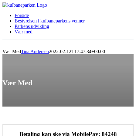
Skip
to
Forside
content
Bestyrelsen i kulbaneparkens venner
Parkens udvikling
Vær med
Vær Med
Tina Andersen
2022-02-12T17:47:34+00:00
Vær Med
Betaling kan ske via MobilePay: 84248