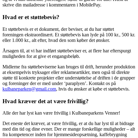
skrive din mailadresse i kommentaren i MobilePay.
Hvad er et støttebevis?
Et støttebevis er et dokument, der beviser, at du har støttet
foreningen ekstraordinært. Et støttebevis kan lyde på 100 kr., 500 kr.
eller 1.000 kr., alt efter, hvad den som køber det ønsker.
Årsagen til, at vi har indført støttebeviser er, at flere har efterspurgt
muligheden for at give et engangsbeløb.
Midlerne fra støttebeviserne kan bruges til drift, herunder produktion
at eksempelvis tryksager eller reklameartikler, men også til direkte
støtte til konkrete projekter eller understøttelse af driften i de grupper
og foreninger der er med under ‘paraplyen’. Kontakt os på
kulbaneparken@gmail.com
, hvis du ønsker at købe et støttebevis.
Hvad kræver det at være frivillig?
Alle der har lyst kan være frivillig i Kulbaneparkens Venner!
Det eneste det kræver, at være frivillig, er at du har lyst til at bidrage
med din tid og dine evner. Der er mange forskellige muligheder – alt
fra kompetencer inden for hjemmesideopsætning, kaffebrygning