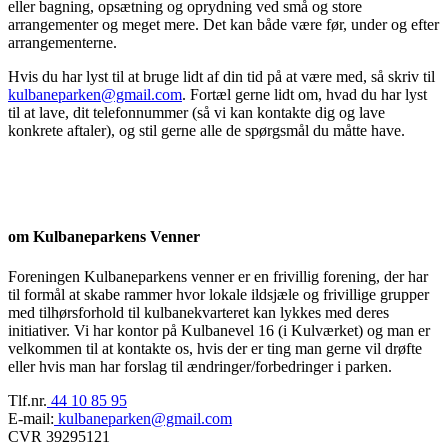
eller bagning, opsætning og oprydning ved små og store
arrangementer og meget mere. Det kan både være før, under og efter
arrangementerne.
Hvis du har lyst til at bruge lidt af din tid på at være med, så skriv til
kulbaneparken@gmail.com
. Fortæl gerne lidt om, hvad du har lyst
til at lave, dit telefonnummer (så vi kan kontakte dig og lave
konkrete aftaler), og stil gerne alle de spørgsmål du måtte have.
om Kulbaneparkens Venner
Foreningen Kulbaneparkens venner er en frivillig forening, der har
til formål at skabe rammer hvor lokale ildsjæle og frivillige grupper
med tilhørsforhold til kulbanekvarteret kan lykkes med deres
initiativer. Vi har kontor på Kulbanevel 16 (i Kulværket) og man er
velkommen til at kontakte os, hvis der er ting man gerne vil drøfte
eller hvis man har forslag til ændringer/forbedringer i parken.
Tlf.nr.
44 10 85 95
E-mail:
kulbaneparken@gmail.com
CVR 39295121