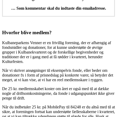
… Som kommentar skal du
indtaste din emailadresse.
Hvorfor blive medlem?
Kulbaneparkens Venner er en frivillig forening, der er afhængig af
fondsmidler og donationer, for at kunne understøtte de øvrige
grupper i Kulbanekvarteret og de forskellige begivenheder og
traditioner der er i gang med at få rødder i kvarteret, herunder
Kulturfesten.
Når vi skriver ansøgninger til eksempelvis fonde, eller beder om
donationer fx i form af prisnedslag på konkrete varer, så betyder det
meget, at vi kan vise, at vi har en reel medlemsskare i ryggen.
De 25 kr. medlemsskabet koster om året er også med til at dække
nogle af driftsomkostningerne, da fonde i udgangspunktet ikke giver
penge til drift.
Når du indbetaler 25 kr. på MobilePay til 84248 er du altså med til at
sikre, at foreningen fortsat kan understøtte fællesskaberne i kvarteret,
og at vi kan tiltrække ydereligere støtte til glæde for alle. Husk at